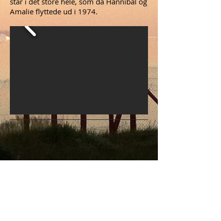
står i det store hele, som da Hannibal og
Amalie flyttede ud i 1974.
Rin
g til os
(+45)
60 80 56 45
(+45)
98 52 20 32