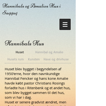
Hannibals og Amalies Hus i
Saqqaq
Hannibals Hus
Huset
Hannibal og Amalie
Husets rum
Kunsten
Have og drivhuse
Huset blev bygget i begyndelsen af
1950’erne, hvor den navnkundige
Hannibal Fencker og hans kone Amalie
havde købt pastor Christians Rosings
forladte hus i Ritenbenk og et andet hus,
som blev bygget sammen til det hus,
som vi har i dag.
Huset er senere gradvist ændret, men