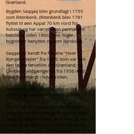
Grønland.
Bygden Saqqaq blev grundlagt i 1755
som Ritenbenk. (Ritenbenk blev 1781
flyttet til øen Appat 70 km nord for
Ilulissat og har været uden permanent
beboelse siden 1960, men nogle
bygninger benyttes nu som lejrskole).
Saqqaq er kendt fra filmene "Hvor
Bjergene sejler" fra 1955, som var den
den første farvefilm om Grønland, og
Qivitoq (Fjeldgængeren) fra 1956 med
Poul Reichhardt i hovedrollen.
Stedets ca. 200 slædehunde er om
sommeren lænket i bygdens udkant.
Der er rig muligheder for vandreture
langs kysten med udsigt til isfjelde og til
Saqqaqs bagland med søer, elve og den
lokale bræ. Man kan endvidere vandre
ud til inuitgravene og resterne af de