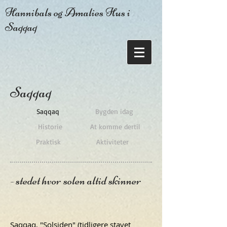
Hannibals og Amalies Hus i
Saqqaq
Saqqaq
Saqqaq
Bygden idag
Historie
At komme dertil
Praktisk
Aktiviteter
- stedet hvor solen altid skinner
Saqqaq, "Solsiden" (tidligere stavet