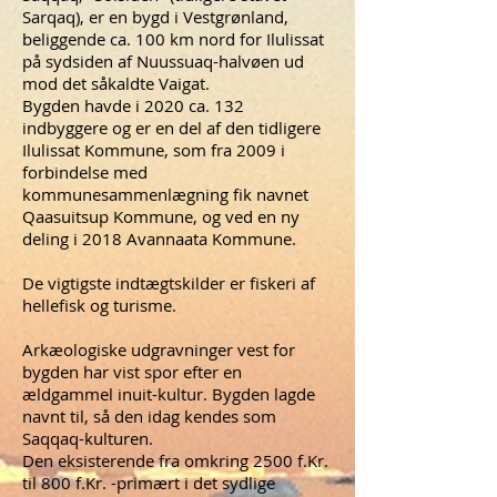
Sarqaq), er en bygd i Vestgrønland,
beliggende ca. 100 km nord for Ilulissat
på sydsiden af Nuussuaq-halvøen ud
mod det såkaldte Vaigat.
Bygden havde i 2020 ca. 132
indbyggere og er en del af den tidligere
Ilulissat Kommune, som fra 2009 i
forbindelse med
kommunesammenlægning fik navnet
Qaasuitsup Kommune, og ved en ny
deling i 2018 Avannaata Kommune.
De vigtigste indtægtskilder er fiskeri af
hellefisk og turisme.
Arkæologiske udgravninger vest for
bygden har vist spor efter en
ældgammel inuit-kultur. Bygden lagde
navnt til, så den idag kendes som
Saqqaq-kulturen.
Den eksisterende fra omkring 2500 f.Kr.
til 800 f.Kr. -primært i det sydlige