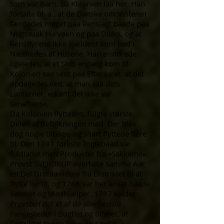
som var Barn, da Kolonien laa her. Han
fortalte bl. a., at de Danske om Vinteren
færdedes meget paa Rensjagt baade paa
Nugssuak Halvøen og paa Disko, og at
Rensdyrene ikke sjældent kom ned i
Nærheden af Husene. Han erindrede
ligeledes, at et Skib engang kom til
Kolonien saa sent paa Efteraaret, at det
opdagedes ved, at man saa dets
Lanterner, »skønt det ikke var
senaftens«.
Da Kolonien flyttedes, fulgte største
Delen af Befolkningen med. Der blev
dog nogle tilbage, og snart flyttede flere
til. Den 1781 forliste Togtebaad var
fuldladet med Produkter fra »Sakkame«.
Provst SVERDRUP overtalte samme Aar
en Del Grønlændere fra Distriktet til at
flytte hertil, og 1786 var her ansat baade
Kateket og Medhjælper. 1787 kalder
Provsten det et af de allerbedste
Fangesteder i Bugten og tilføjer, at
Distriktet burde have en særlig