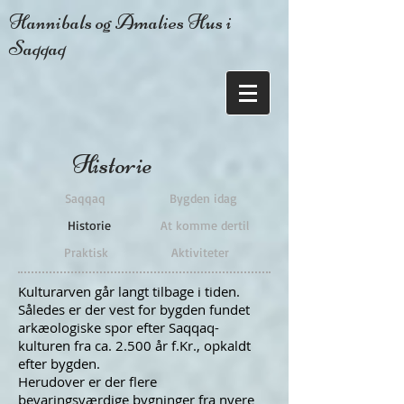
Hannibals og Amalies Hus i
Saqqaq
Historie
Saqqaq
Bygden idag
Historie
At komme dertil
Praktisk
Aktiviteter
Kulturarven går langt tilbage i tiden.
Således er der vest for bygden fundet
arkæologiske spor efter Saqqaq-
kulturen fra ca. 2.500 år f.Kr., opkaldt
efter bygden.
Herudover er der flere
bevaringsværdige bygninger fra nyere