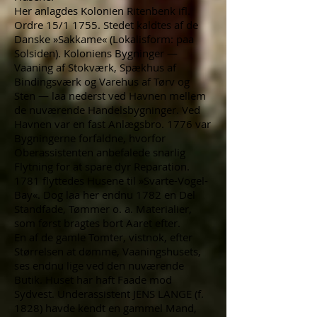
Her anlagdes Kolonien Ritenbenk ifl.
Ordre 15/1 1755. Stedet kaldtes af de
Danske »Sakkame« (Lokalisform: paa
Solsiden). Koloniens Bygninger —
Vaaning af Stokværk, Spækhus af
Bindingsværk og Varehus af Tørv og
Sten — laa nederst ved Havnen mellem
de nuværende Handelsbygninger. Ved
Havnen var en fast Anlægsbro. 1776 var
Bygningerne forfaldne, hvorfor
Oberassistenten anbefalede snarlig
Flytning for at spare dyr Reparation.
1781 flyttedes Husene til »Svarte-Vogel-
Bay«. Dog laa her endnu 1782 en Del
Standfade, Tømmer o. a. Materialier,
som først bragtes bort Aaret efter.
En af de gamle Tomter, vistnok, efter
Størrelsen at dømme, Vaaningshusets,
ses endnu lige ved den nuværende
Butik. Huset har haft Faade mod
Sydvest. Underassistent JENS LANGE (f.
1828) havde kendt en gammel Mand,