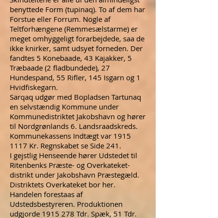
benyttede Form (tupinaq). To af dem har
Forstue eller Forrum. Nogle af
Teltforhængene (Remmesælstarme) er
meget omhyggeligt forarbejdede, saa de
ikke knirker, samt udsyet forneden. Der
fandtes 5 Konebaade, 43 Kajakker, 5
Træbaade (2 fladbundede), 27
Hundespand, 55 Rifler, 145 Isgarn og 1
Hvidfiskegarn.
Sarqaq udgør med Bopladsen Tartunaq
en selvstændig Kommune under
Kommunedistriktet Jakobshavn og hører
til Nordgrønlands 6. Landsraadskreds.
Kommunekassens Indtægt var
1915
1117
Kr. Regnskabet se Side 241.
I gejstlig Henseende hører Udstedet til
Ritenbenks Præste- og Overkateket-
distrikt under Jakobshavn Præstegæld.
Distriktets Overkateket bor her.
Handelen forestaas af
Udstedsbestyreren. Produktionen
udgjorde
1915 278
Tdr. Spæk, 51 Tdr.