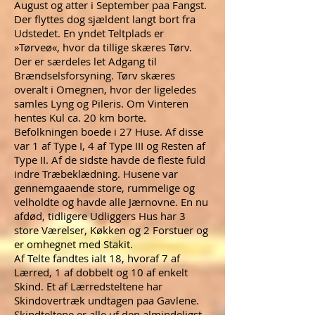
August og atter i September paa Fangst.
Der flyttes dog sjældent langt bort fra
Udstedet. En yndet Teltplads er
»Tørveø«, hvor da tillige skæres Tørv.
Der er særdeles let Adgang til
Brændselsforsyning. Tørv skæres
overalt i Omegnen, hvor der ligeledes
samles Lyng og Pileris. Om Vinteren
hentes Kul ca. 20 km borte.
Befolkningen boede i 27 Huse. Af disse
var 1 af Type I, 4 af Type III og Resten af
Type II. Af de sidste havde de fleste fuld
indre Træbeklædning. Husene var
gennemgaaende store, rummelige og
velholdte og havde alle Jærnovne. En nu
afdød, tidligere Udliggers Hus har 3
store Værelser, Køkken og 2 Forstuer og
er omhegnet med Stakit.
Af Telte fandtes ialt 18, hvoraf 7 af
Lærred, 1 af dobbelt og 10 af enkelt
Skind. Et af Lærredsteltene har
Skindovertræk undtagen paa Gavlene.
Skindteltene er alle uf den almindeligst