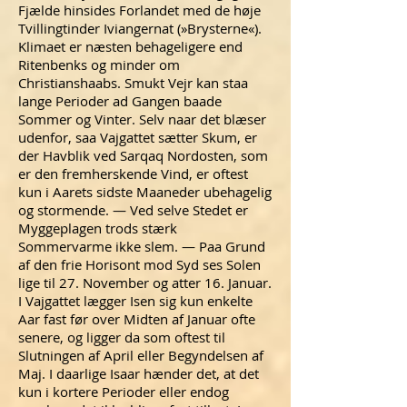
Fjælde hinsides Forlandet med de høje
Tvillingtinder Iviangernat (»Brysterne«).
Klimaet er næsten behageligere end
Ritenbenks og minder om
Christianshaabs. Smukt Vejr kan staa
lange Perioder ad Gangen baade
Sommer og Vinter. Selv naar det blæser
udenfor, saa Vajgattet sætter Skum, er
der Havblik ved Sarqaq Nordosten, som
er den fremherskende Vind, er oftest
kun i Aarets sidste Maaneder ubehagelig
og stormende. — Ved selve Stedet er
Myggeplagen trods stærk
Sommervarme ikke slem. — Paa Grund
af den frie Horisont mod Syd ses Solen
lige til 27. November og atter 16. Januar.
I Vajgattet lægger Isen sig kun enkelte
Aar fast før over Midten af Januar ofte
senere, og ligger da som oftest til
Slutningen af April eller Begyndelsen af
Maj. I daarlige Isaar hænder det, at det
kun i kortere Perioder eller endog