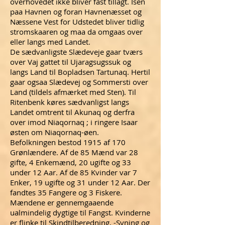
overhovedet ikke bliver fast tillagt. Isen
paa Havnen og foran Havnenæsset og
Næssene Vest for Udstedet bliver tidlig
stromskaaren og maa da omgaas over
eller langs med Landet.
De sædvanligste Slædeveje gaar tværs
over Vaj gattet til Ujaragsugssuk og
langs Land til Bopladsen Tartunaq. Hertil
gaar ogsaa Slædevej og Sommersti over
Land (tildels afmærket med Sten). Til
Ritenbenk køres sædvanligst langs
Landet omtrent til Akunaq og derfra
over imod Niaqornaq ; i ringere Isaar
østen om Niaqornaq-øen.
Befolkningen bestod 1915 af 170
Grønlændere. Af de 85 Mænd var 28
gifte, 4 Enkemænd, 20 ugifte og 33
under 12 Aar. Af de 85 Kvinder var 7
Enker, 19 ugifte og 31 under 12 Aar. Der
fandtes 35 Fangere og 3 Fiskere.
Mændene er gennemgaaende
ualmindelig dygtige til Fangst. Kvinderne
er flinke til Skindtilberedning, -Syning og