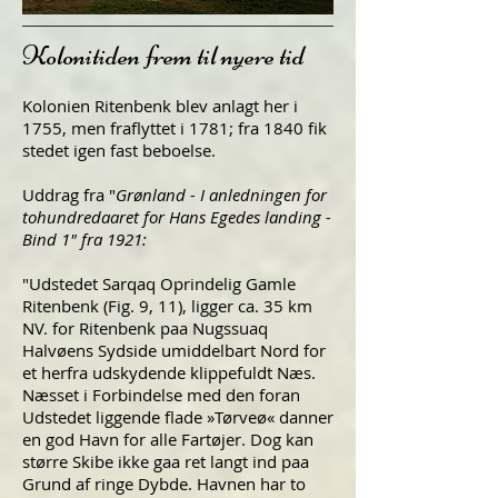
Kolonitiden frem til nyere tid
Kolonien Ritenbenk blev anlagt her i
1755, men fraflyttet i 1781; fra 1840 fik
stedet igen fast beboelse.
Uddrag fra "
Grønland - I anledningen for
tohundredaaret for Hans Egedes landing -
Bind 1" fra 1921:
"Udstedet Sarqaq Oprindelig Gamle
Ritenbenk (Fig. 9, 11), ligger ca. 35 km
NV. for Ritenbenk paa Nugssuaq
Halvøens Sydside umiddelbart Nord for
et herfra udskydende klippefuldt Næs.
Næsset i Forbindelse med den foran
Udstedet liggende flade »Tørveø« danner
en god Havn for alle Fartøjer. Dog kan
større Skibe ikke gaa ret langt ind paa
Grund af ringe Dybde. Havnen har to