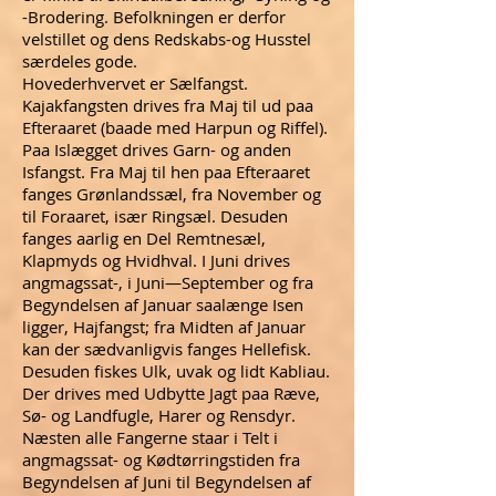
-Brodering. Befolkningen er derfor
velstillet og dens Redskabs-og Husstel
særdeles gode.
Hovederhvervet er Sælfangst.
Kajakfangsten drives fra Maj til ud paa
Efteraaret (baade med Harpun og Riffel).
Paa Islægget drives Garn- og anden
Isfangst. Fra Maj til hen paa Efteraaret
fanges Grønlandssæl, fra November og
til Foraaret, især Ringsæl. Desuden
fanges aarlig en Del Remtnesæl,
Klapmyds og Hvidhval. I Juni drives
angmagssat-, i Juni—September og fra
Begyndelsen af Januar saalænge Isen
ligger, Hajfangst; fra Midten af Januar
kan der sædvanligvis fanges Hellefisk.
Desuden fiskes Ulk, uvak og lidt Kabliau.
Der drives med Udbytte Jagt paa Ræve,
Sø- og Landfugle, Harer og Rensdyr.
Næsten alle Fangerne staar i Telt i
angmagssat- og Kødtørringstiden fra
Begyndelsen af Juni til Begyndelsen af