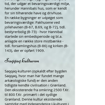
tid, der udgør et bevaringsværdigt miljø,
herunder Hannibals hus, som er kendt
for sin tilhørende have og drivhuse.
En række bygninger er udpeget som
bevaringsværdige: Pakhusene ved
jollehavnen (B-67, B.69, og B-72), tidl.
bestyrerbolig (B-73) - hvor Hannibal
startede sin embedsperiode og bl.a.
anlagde en række store mistbænke -
tidl. forsamlingshus (B-86) og kirken (B-
143), der er opført 1909.
Saqqaq kulturen
Saqqaq-kulturen (opkaldt efter bygden
Saqqaq, hvor man har fundet mange
arkæologiske fund) er den anden
tidligste kendte civilisation i Grønland.
Den eksisterende fra omkring 2500 f.Kr.
til 800 f.Kr. primært i det sydlige
Grønland. Denne kultur eksisterede
samtidig med Independence I-kulturen i