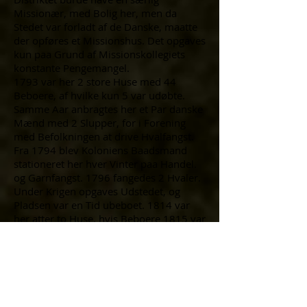
Missionær, med Bolig her, men da
Stedet var forladt af de Danske, maatte
der opføres et Missionshus. Det opgaves
kun paa Grund af Missionskollegiets
konstante Pengemangel.
1793 var her 2 store Huse med 44
Beboere, af hvilke kun 5 var udøbte.
Samme Aar anbragtes her et Par danske
Mænd med 2 Slupper, for i Forening
med Befolkningen at drive Hvalfangst.
Fra 1794 blev Koloniens Baadsmand
stationeret her hver Vinter paa Handel.
og Garnfangst. 1796 fangedes 2 Hvaler.
Under Krigen opgaves Udstedet, og
Pladsen var en Tid ubeboet. 1814 var
her atter to Huse, hvis Beboere 1815 var
ved at dø af Sult.
Ca. 1840 blev Sarqaq atter
»Vinterudsted». 1849 boede her fra
Efteraar til Foraar en dansk Udligger,
Baadsmand SØREN JENSEN, som havde
»et taalelig godt indrettet grønlandsk