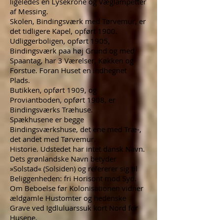
ligeledes en Lysekrone og Væglampetter
af Messing.
Skolen, Bindingsværk med Tørvemur, er
det tidligere Kapel, opført 1900.
Udliggerboligen, opført 1905,
Bindingsværk paa høj Grund og med
Spaantag, har 3 Værelser, Køkken og
Forstue. Foran Huset en indhegnet
Plads.
Butikken, opført 1909, og
Proviantboden, opført 1908, er
Bindingsværks Træhuse.
Spækhusene er begge
Bindingsværkshuse, det ene med Træ-,
det andet med Tørvemur.
Historie. Udstedet har intet dansk Navn.
Dets grønlandske Navn betyder
»Solstad« (Solsiden) og refererer sig til
Beliggenheden: fri Horisont mod Syd.
Om Beboelse før Kolonisationen vidner
ældgamle Hustomter og hedenske
Grave ved Igdluluarssuk kort Nord for
Husene.