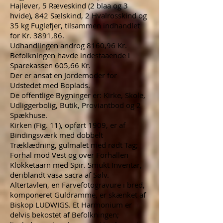
Hajlever, 5 Ræveskind (2 blaa og 3
hvide), 842 Sælskind, 2 Hvalrosskind og
35 kg Fuglefjer, tilsammen indhandlet
for Kr. 3891,86.
Udhandlingen androg 8160,96 Kr.
Befolkningen havde indestaaende i
Sparekassen 605,66 Kr.
Der er ansat en Jordemoder for
Udstedet med Boplads.
De offentlige Bygninger er: Kirke, Skole,
Udliggerbolig, Butik, Proviantbod og 2
Spækhuse.
Kirken (Fig. 11), opført 1909, er af
Bindingsværk med dobbelt
Træklædning, gulmalet med rødt Tag;
Forhal mod Vest og over Forhallen
Klokketaarn med Spir. Smukt Inventar,
deriblandt vasa sacra af Sølv.
Altertavlen, en Farvefotogravure i bred,
komponeret Guldramme, er skænket af
Biskop LUDWIGS. Et Harmonium er
delvis bekostet af Befolkningen;