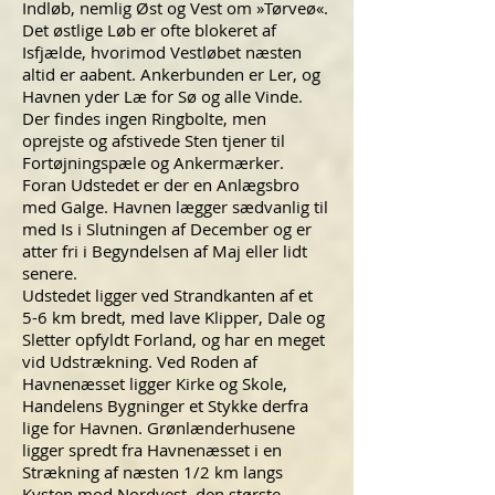
Indløb, nemlig Øst og Vest om »Tørveø«.
Det østlige Løb er ofte blokeret af
Isfjælde, hvorimod Vestløbet næsten
altid er aabent. Ankerbunden er Ler, og
Havnen yder Læ for Sø og alle Vinde.
Der findes ingen Ringbolte, men
oprejste og afstivede Sten tjener til
Fortøjningspæle og Ankermærker.
Foran Udstedet er der en Anlægsbro
med Galge. Havnen lægger sædvanlig til
med Is i Slutningen af December og er
atter fri i Begyndelsen af Maj eller lidt
senere.
Udstedet ligger ved Strandkanten af et
5-6 km bredt, med lave Klipper, Dale og
Sletter opfyldt Forland, og har en meget
vid Udstrækning. Ved Roden af
Havnenæsset ligger Kirke og Skole,
Handelens Bygninger et Stykke derfra
lige for Havnen. Grønlænderhusene
ligger spredt fra Havnenæsset i en
Strækning af næsten 1/2 km langs
Kysten mod Nordvest, den største